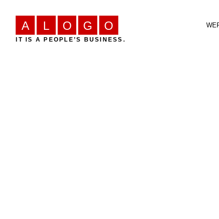
A
L
O
G
O
WER
IT IS A PEOPLE’S BUSINESS.