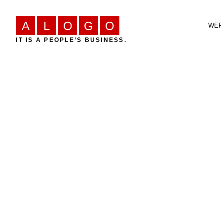
A
L
O
G
O
WER
IT IS A PEOPLE’S BUSINESS.